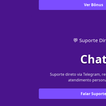
Ver Bônus
💬 Suporte Di
Cha
Suporte direto via Telegram, r
atendimento persona
Falar Suport