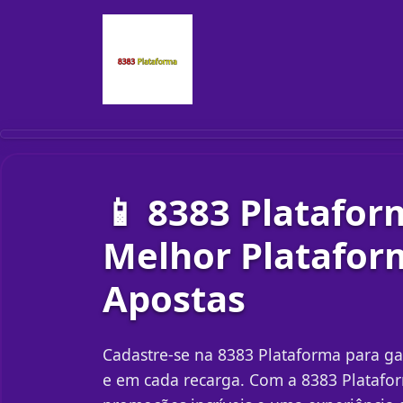
📱 8383 Platafor
Melhor Platafor
Apostas
Cadastre-se na 8383 Plataforma para g
e em cada recarga. Com a 8383 Platafor