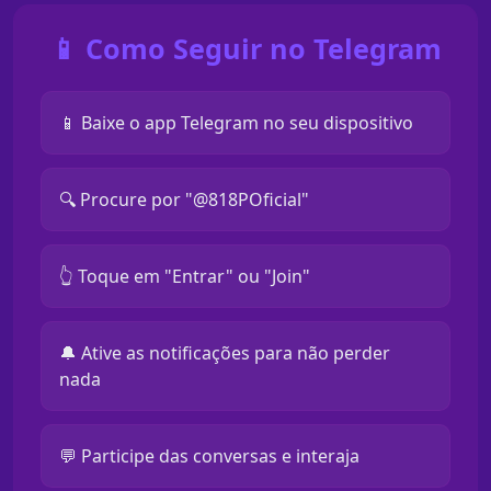
📱 Como Seguir no Telegram
📱 Baixe o app Telegram no seu dispositivo
🔍 Procure por "@818POficial"
👆 Toque em "Entrar" ou "Join"
🔔 Ative as notificações para não perder
nada
💬 Participe das conversas e interaja