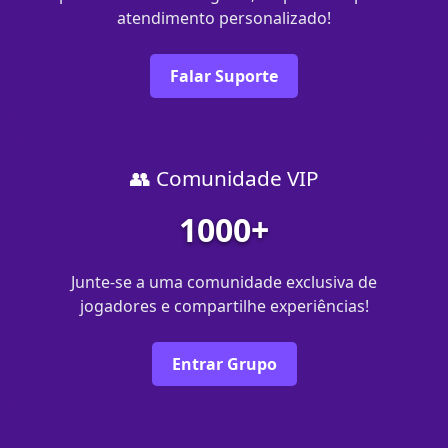
atendimento personalizado!
Falar Suporte
👥 Comunidade VIP
1000+
Junte-se a uma comunidade exclusiva de
jogadores e compartilhe experiências!
Entrar Grupo