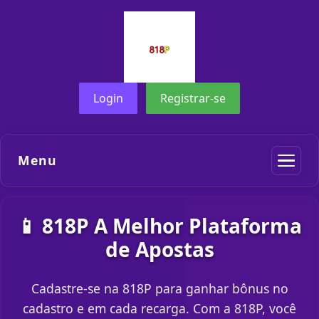
Login
Registrar-se
Menu
📱 818P A Melhor Plataforma
de Apostas
Cadastre-se na 818P para ganhar bônus no
cadastro e em cada recarga. Com a 818P, você