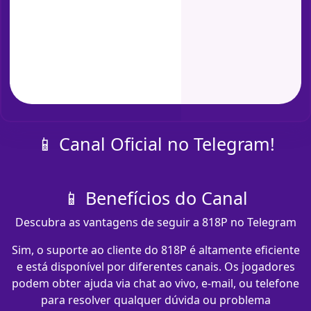
📱 Canal Oficial no Telegram!
📱 Benefícios do Canal
Descubra as vantagens de seguir a 818P no Telegram
Sim, o suporte ao cliente do 818P é altamente eficiente
e está disponível por diferentes canais. Os jogadores
podem obter ajuda via chat ao vivo, e-mail, ou telefone
para resolver qualquer dúvida ou problema