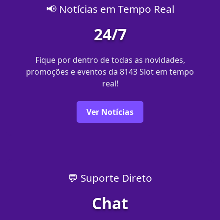
📢 Notícias em Tempo Real
24/7
Fique por dentro de todas as novidades,
promoções e eventos da 8143 Slot em tempo
real!
Ver Notícias
💬 Suporte Direto
Chat