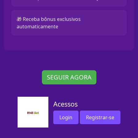
🎁 Receba bônus exclusivos
automaticamente
SEGUIR AGORA
Acessos
Login
Registrar-se