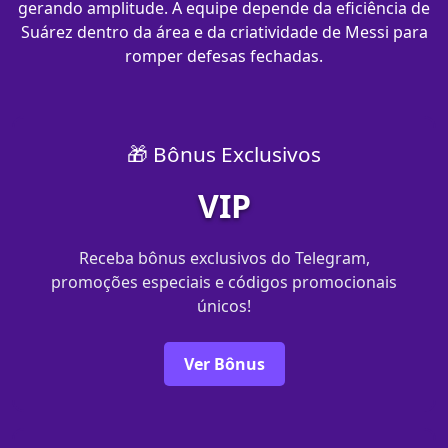
gerando amplitude. A equipe depende da eficiência de
Suárez dentro da área e da criatividade de Messi para
romper defesas fechadas.
🎁 Bônus Exclusivos
VIP
Receba bônus exclusivos do Telegram,
promoções especiais e códigos promocionais
únicos!
Ver Bônus