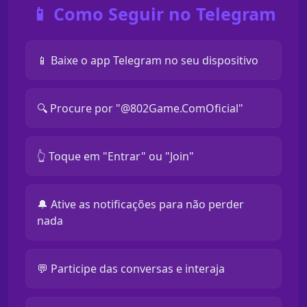
📱 Como Seguir no Telegram
📱 Baixe o app Telegram no seu dispositivo
🔍 Procure por "@802Game.ComOficial"
👆 Toque em "Entrar" ou "Join"
🔔 Ative as notificações para não perder
nada
💬 Participe das conversas e interaja