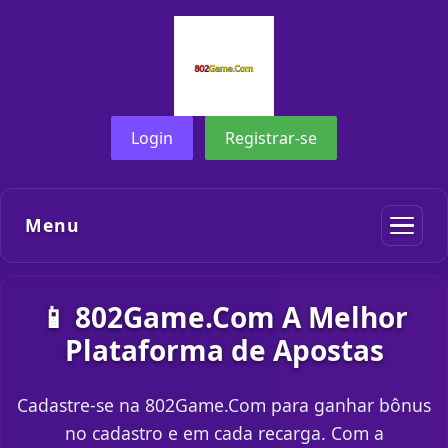
Login
Registrar-se
Menu
📱 802Game.Com A Melhor
Plataforma de Apostas
Cadastre-se na 802Game.Com para ganhar bônus
no cadastro e em cada recarga. Com a