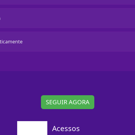
a
aticamente
SEGUIR AGORA
Acessos