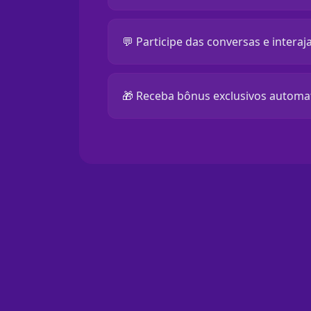
💬 Participe das conversas e interaj
🎁 Receba bônus exclusivos autom