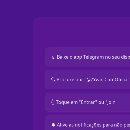
📱 Baixe o app Telegram no seu disp
🔍 Procure por "@7Ywin.ComOficial
👆 Toque em "Entrar" ou "Join"
🔔 Ative as notificações para não p