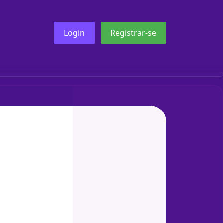
Login
Registrar-se