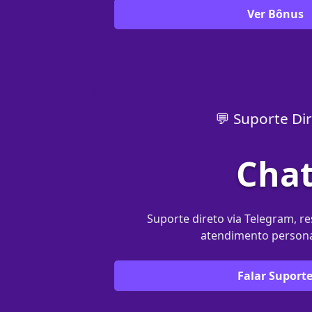
Ver Bônus
💬 Suporte Di
Cha
Suporte direto via Telegram, r
atendimento persona
Falar Suport