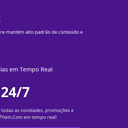
m
pre mantém alto padrão de conteúdo e
cias em Tempo Real
24/7
e todas as novidades, promoções e
7Ywin.Com em tempo real!