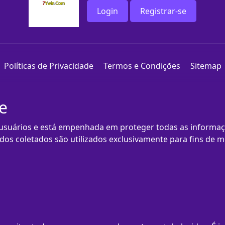
Login
Registrar-se
Políticas de Privacidade
Termos e Condições
Sitemap
de
s usuários e está empenhada em proteger todas as informaç
os coletados são utilizados exclusivamente para fins de m