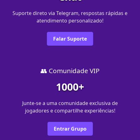
Suporte direto via Telegram, respostas rápidas e
atendimento personalizado!
Falar Suporte
👥 Comunidade VIP
1000+
Junte-se a uma comunidade exclusiva de
jogadores e compartilhe experiências!
Entrar Grupo