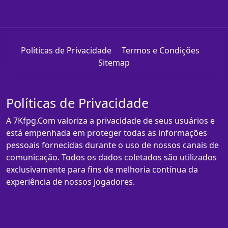
Políticas de Privacidade
Termos e Condições
Sitemap
Políticas de Privacidade
A 7Kfpg.Com valoriza a privacidade de seus usuários e
está empenhada em proteger todas as informações
pessoais fornecidas durante o uso de nossos canais de
comunicação. Todos os dados coletados são utilizados
exclusivamente para fins de melhoria contínua da
experiência de nossos jogadores.