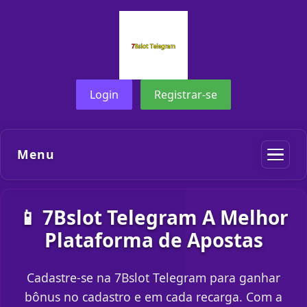
Login
Registrar-se
Menu
📱 7Bslot Telegram A Melhor
Plataforma de Apostas
Cadastre-se na 7Bslot Telegram para ganhar
bônus no cadastro e em cada recarga. Com a