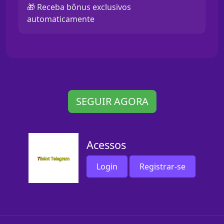
🎁 Receba bônus exclusivos
automaticamente
SEGUIR AGORA
Acessos
Login
Registrar-se