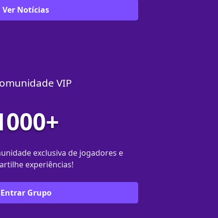
Ver Notícias
Comunidade VIP
1000+
unidade exclusiva de jogadores e
rtilhe experiências!
Entrar Grupo