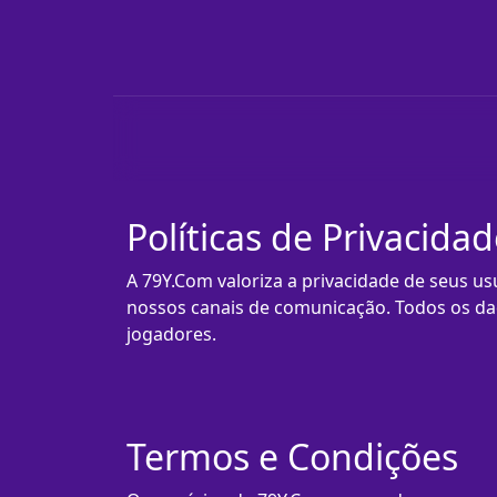
Políticas de Privacida
A 79Y.Com valoriza a privacidade de seus u
nossos canais de comunicação. Todos os dad
jogadores.
Termos e Condições