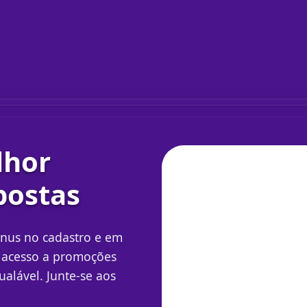
lhor
postas
nus no cadastro e em
 acesso a promoções
ualável. Junte-se aos