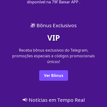
disponível na 79F Baixar APP .
🎁 Bônus Exclusivos
VIP
Receba bônus exclusivos do Telegram,
promoções especiais e códigos promocionais
únicos!
Ver Bônus
📢 Notícias em Tempo Real