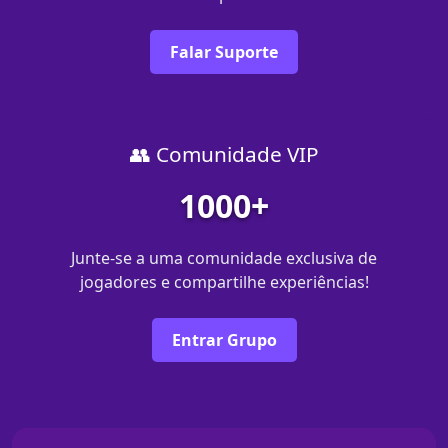
Falar Suporte
👥 Comunidade VIP
1000+
Junte-se a uma comunidade exclusiva de
jogadores e compartilhe experiências!
Entrar Grupo