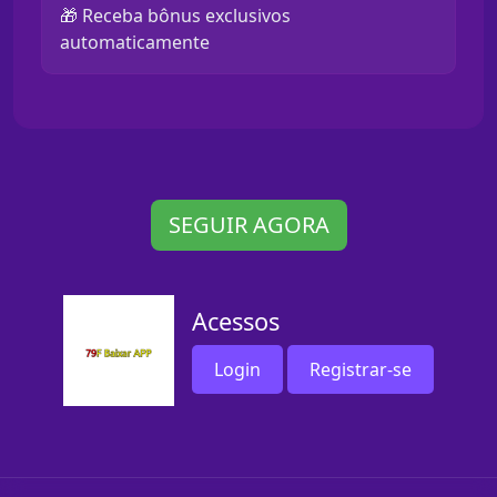
🎁 Receba bônus exclusivos
automaticamente
SEGUIR AGORA
Acessos
Login
Registrar-se