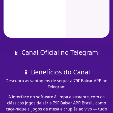
📱 Canal Oficial no Telegram!
📱 Benefícios do Canal
Descubra as vantagens de seguir a 79F Baixar APP no
Telegram
A interface do software é limpa e atraente, com os
clássicos jogos da série 79F Baixar APP Brasil , como
caça-níqueis, jogos de mesa e crupiês ao vivo — tudo