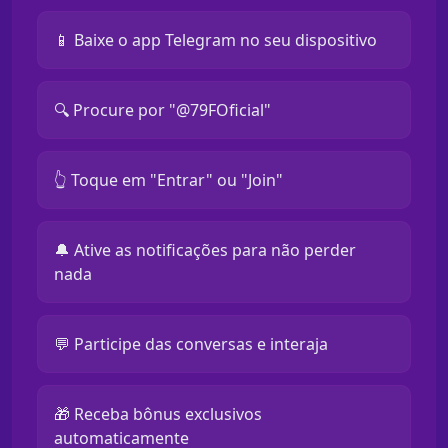
📱 Baixe o app Telegram no seu dispositivo
🔍 Procure por "@79FOficial"
👆 Toque em "Entrar" ou "Join"
🔔 Ative as notificações para não perder
nada
💬 Participe das conversas e interaja
🎁 Receba bônus exclusivos
automaticamente