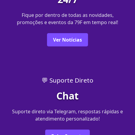
Fique por dentro de todas as novidades,
promoções e eventos da 79F em tempo real!
Ver Notícias
💬 Suporte Direto
Chat
Suporte direto via Telegram, respostas rápidas e
atendimento personalizado!