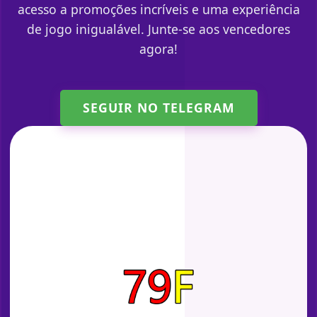
acesso a promoções incríveis e uma experiência
de jogo inigualável. Junte-se aos vencedores
agora!
SEGUIR NO TELEGRAM