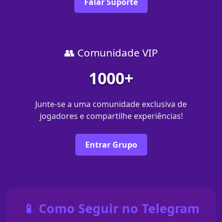
Falar Suporte
👥 Comunidade VIP
1000+
Junte-se a uma comunidade exclusiva de
jogadores e compartilhe experiências!
Entrar Grupo
📱 Como Seguir no Telegram