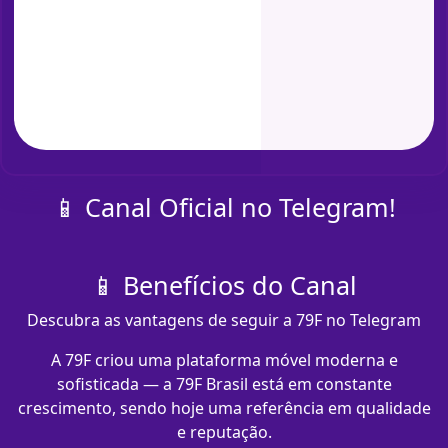
📱 Canal Oficial no Telegram!
📱 Benefícios do Canal
Descubra as vantagens de seguir a 79F no Telegram
A 79F criou uma plataforma móvel moderna e
sofisticada — a 79F Brasil está em constante
crescimento, sendo hoje uma referência em qualidade
e reputação.