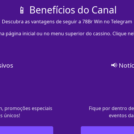
📱 Benefícios do Canal
Descubra as vantagens de seguir a 78Br Win no Telegram
a página inicial ou no menu superior do cassino. Clique nel
sivos
📢 Notí
m, promoções especiais
Fique por dentro d
s únicos!
eventos da