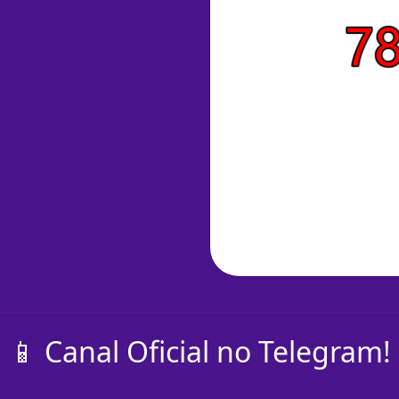
📱 Canal Oficial no Telegram!