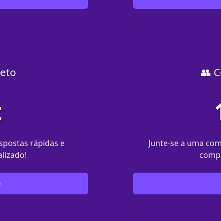
reto
👥 
t
espostas rápidas e
Junte-se a uma com
lizado!
compa
e