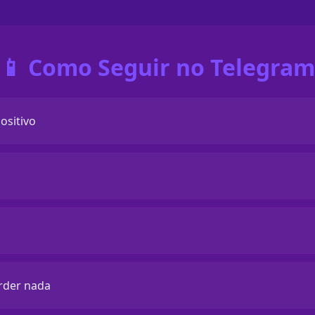
📱 Como Seguir no Telegram
ositivo
erder nada