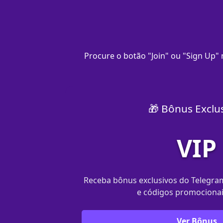
Procure o botão "Join" ou "Sign Up" n
🎁 Bônus Exclu
VIP
Receba bônus exclusivos do Telegra
e códigos promocionai
Ver Bônus