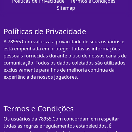
Políticas de Privacidade
Termos e Condições
Sitemap
Políticas de Privacidade
A 78955.Com valoriza a privacidade de seus usuários e
está empenhada em proteger todas as informações
pessoais fornecidas durante o uso de nossos canais de
comunicação. Todos os dados coletados são utilizados
exclusivamente para fins de melhoria contínua da
experiência de nossos jogadores.
Termos e Condições
Os usuários da 78955.Com concordam em respeitar
todas as regras e regulamentos estabelecidos. É