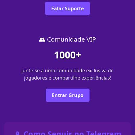
Falar Suporte
👥 Comunidade VIP
1000+
Junte-se a uma comunidade exclusiva de
jogadores e compartilhe experiências!
Entrar Grupo
📱 Como Seguir no Telegram