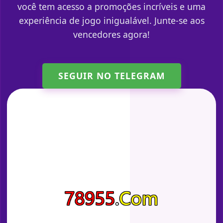
você tem acesso a promoções incríveis e uma
experiência de jogo inigualável. Junte-se aos
vencedores agora!
SEGUIR NO TELEGRAM