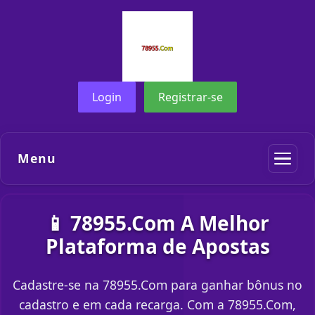
Login
Registrar-se
Menu
📱 78955.Com A Melhor
Plataforma de Apostas
Cadastre-se na 78955.Com para ganhar bônus no
cadastro e em cada recarga. Com a 78955.Com,