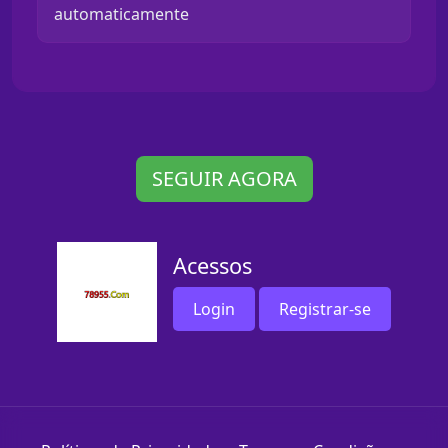
automaticamente
SEGUIR AGORA
Acessos
Login
Registrar-se