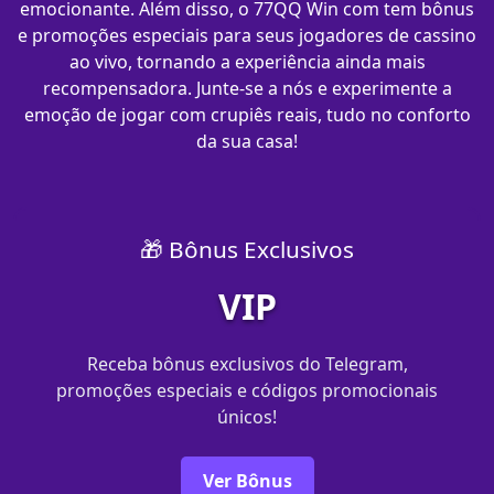
emocionante. Além disso, o 77QQ Win com​ tem bônus
e promoções especiais para seus jogadores de cassino
ao vivo, tornando a experiência ainda mais
recompensadora. Junte-se a nós e experimente a
emoção de jogar com crupiês reais, tudo no conforto
da sua casa!
🎁 Bônus Exclusivos
VIP
Receba bônus exclusivos do Telegram,
promoções especiais e códigos promocionais
únicos!
Ver Bônus