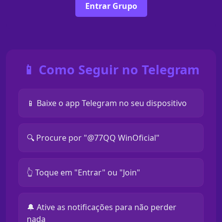
Entrar Grupo
📱 Como Seguir no Telegram
📱 Baixe o app Telegram no seu dispositivo
🔍 Procure por "@77QQ WinOficial"
👆 Toque em "Entrar" ou "Join"
🔔 Ative as notificações para não perder
nada