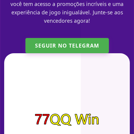
você tem acesso a promoções incríveis e uma
experiência de jogo inigualável. Junte-se aos
vencedores agora!
SEGUIR NO TELEGRAM