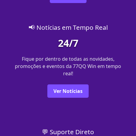
📢 Notícias em Tempo Real
24/7
Fique por dentro de todas as novidades,
promoções e eventos da 77QQ Win em tempo
real!
Ver Notícias
💬 Suporte Direto