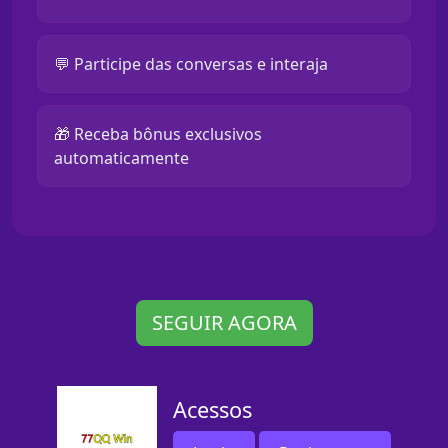
💬 Participe das conversas e interaja
🎁 Receba bônus exclusivos
automaticamente
SEGUIR AGORA
Acessos