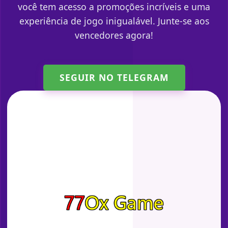
você tem acesso a promoções incríveis e uma
experiência de jogo inigualável. Junte-se aos
vencedores agora!
SEGUIR NO TELEGRAM