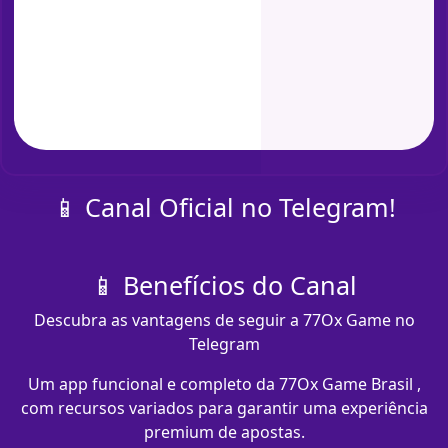
📱 Canal Oficial no Telegram!
📱 Benefícios do Canal
Descubra as vantagens de seguir a 77Ox Game no
Telegram
Um app funcional e completo da 77Ox Game Brasil ,
com recursos variados para garantir uma experiência
premium de apostas.