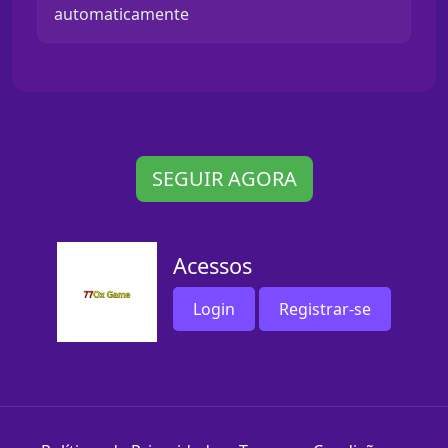
automaticamente
SEGUIR AGORA
Acessos
Login
Registrar-se