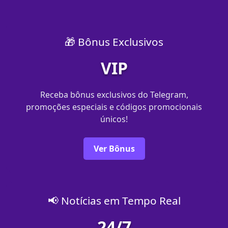
🎁 Bônus Exclusivos
VIP
Receba bônus exclusivos do Telegram,
promoções especiais e códigos promocionais
únicos!
Ver Bônus
📢 Notícias em Tempo Real
24/7