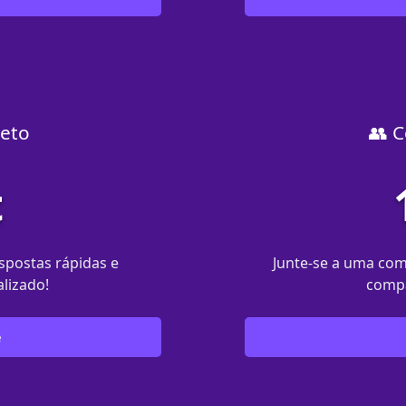
reto
👥 
t
espostas rápidas e
Junte-se a uma com
lizado!
compa
e