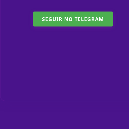
SEGUIR NO TELEGRAM