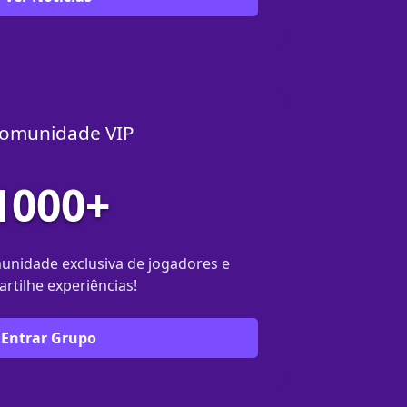
Comunidade VIP
1000+
unidade exclusiva de jogadores e
rtilhe experiências!
Entrar Grupo