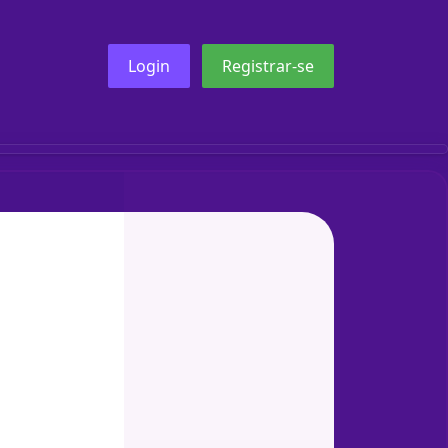
Login
Registrar-se