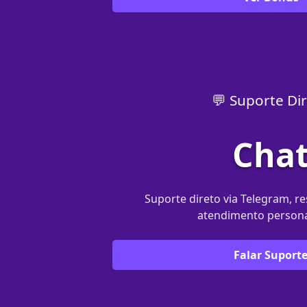
💬 Suporte Di
Cha
Suporte direto via Telegram, r
atendimento persona
Falar Suport