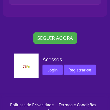
SEGUIR AGORA
Acessos
Login
Registrar-se
Políticas de Privacidade
Termos e Condições