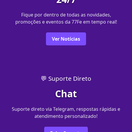
Fique por dentro de todas as novidades,
promoções e eventos da 77Fe em tempo real!
Ver Notícias
💬 Suporte Direto
Chat
Suporte direto via Telegram, respostas rápidas e
atendimento personalizado!