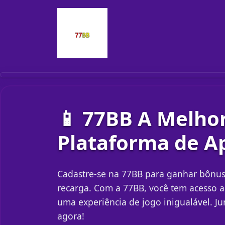
📱 77BB A Melho
Plataforma de A
Cadastre-se na 77BB para ganhar bônus
recarga. Com a 77BB, você tem acesso a
uma experiência de jogo inigualável. J
agora!