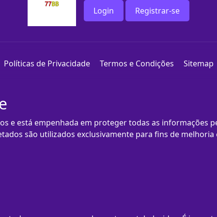
Login
Registrar-se
Políticas de Privacidade
Termos e Condições
Sitemap
de
rios e está empenhada em proteger todas as informações p
tados são utilizados exclusivamente para fins de melhoria