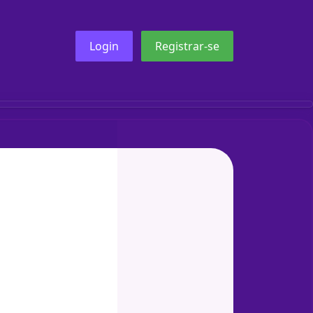
Login
Registrar-se