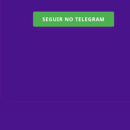
SEGUIR NO TELEGRAM