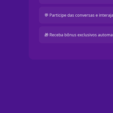
💬 Participe das conversas e interaj
🎁 Receba bônus exclusivos autom