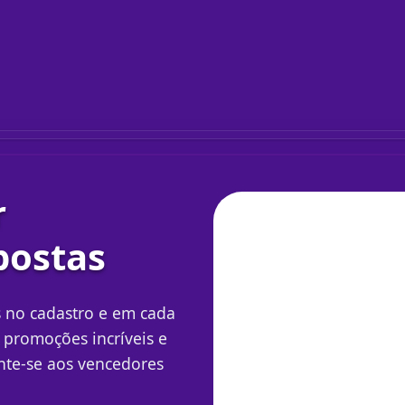
r
postas
 no cadastro e em cada
 promoções incríveis e
unte-se aos vencedores