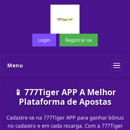
Login
Registrar-se
Menu
📱 777Tiger APP A Melhor
Plataforma de Apostas
Cadastre-se na 777Tiger APP para ganhar bônus
no cadastro e em cada recarga. Com a 777Tiger