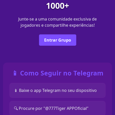
1000+
Junte-se a uma comunidade exclusiva de
jogadores e compartilhe experiências!
Entrar Grupo
📱 Como Seguir no Telegram
📱 Baixe o app Telegram no seu dispositivo
🔍 Procure por "@777Tiger APPOficial"