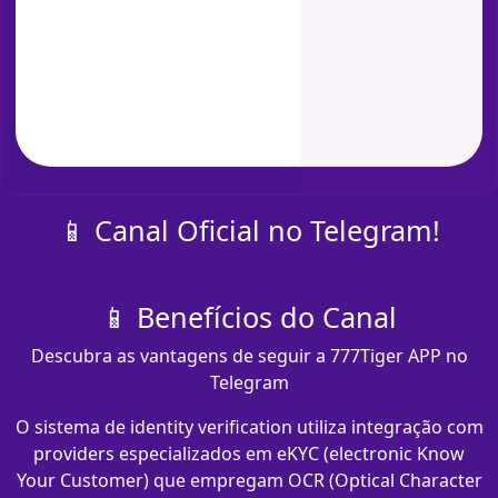
📱 Canal Oficial no Telegram!
📱 Benefícios do Canal
Descubra as vantagens de seguir a 777Tiger APP no
Telegram
O sistema de identity verification utiliza integração com
providers especializados em eKYC (electronic Know
Your Customer) que empregam OCR (Optical Character