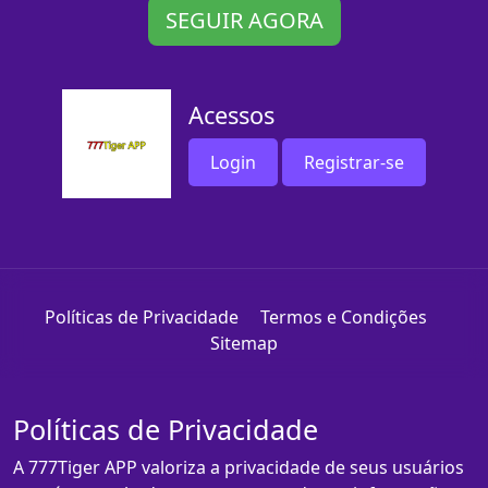
SEGUIR AGORA
Acessos
Login
Registrar-se
Políticas de Privacidade
Termos e Condições
Sitemap
Políticas de Privacidade
A 777Tiger APP valoriza a privacidade de seus usuários