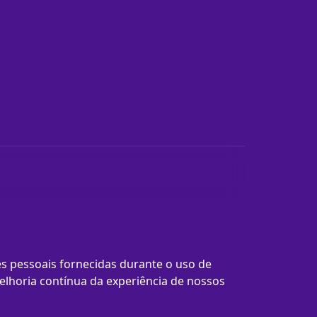
s pessoais fornecidas durante o uso de
elhoria contínua da experiência de nossos