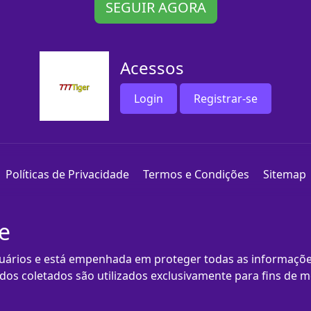
SEGUIR AGORA
Acessos
Login
Registrar-se
Políticas de Privacidade
Termos e Condições
Sitemap
de
usuários e está empenhada em proteger todas as informaçõe
os coletados são utilizados exclusivamente para fins de m