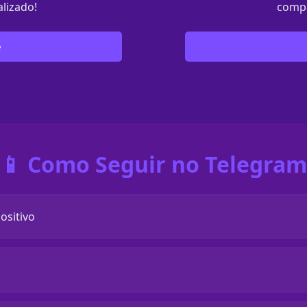
lizado!
compa
e
📱 Como Seguir no Telegram
ositivo