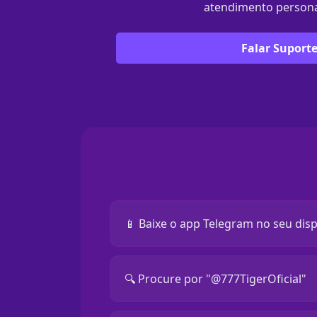
atendimento persona
Falar Suport
📱 Baixe o app Telegram no seu disp
🔍 Procure por "@777TigerOficial"