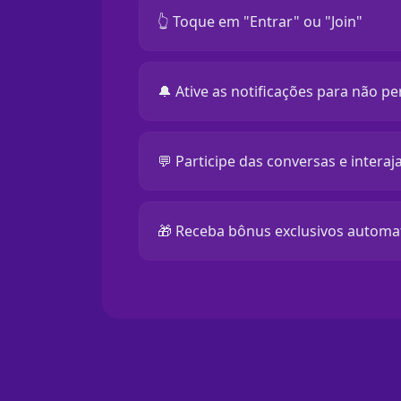
👆 Toque em "Entrar" ou "Join"
🔔 Ative as notificações para não p
💬 Participe das conversas e interaj
🎁 Receba bônus exclusivos autom