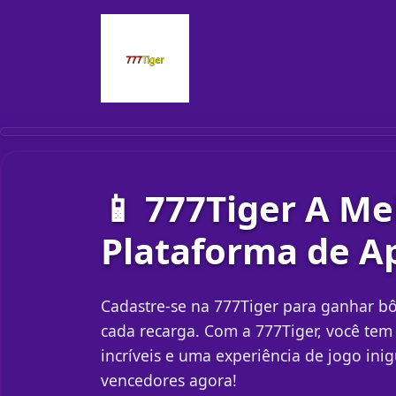
📱 777Tiger A Me
Plataforma de A
Cadastre-se na 777Tiger para ganhar b
cada recarga. Com a 777Tiger, você te
incríveis e uma experiência de jogo inig
vencedores agora!