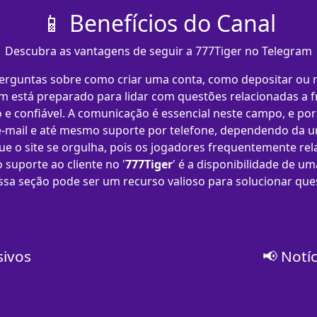
📱 Benefícios do Canal
Descubra as vantagens de seguir a 777Tiger no Telegram
erguntas sobre como criar uma conta, como depositar ou r
ém está preparado para lidar com questões relacionadas a
confiável. A comunicação é essencial neste campo, e por 
, e-mail e até mesmo suporte por telefone, dependendo da
ue o site se orgulha, pois os jogadores frequentemente rel
suporte ao cliente no '
777Tiger
' é a disponibilidade de u
Essa seção pode ser um recurso valioso para solucionar que
sivos
📢 Notí