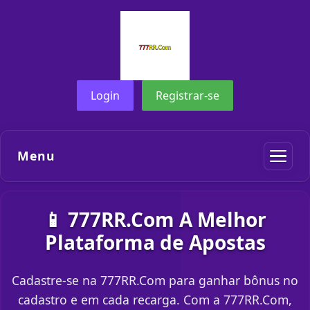
Login
Registrar-se
Menu
📱 777RR.Com A Melhor
Plataforma de Apostas
Cadastre-se na 777RR.Com para ganhar bônus no
cadastro e em cada recarga. Com a 777RR.Com,