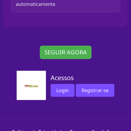
automaticamente
SEGUIR AGORA
Acessos
Login
Registrar-se