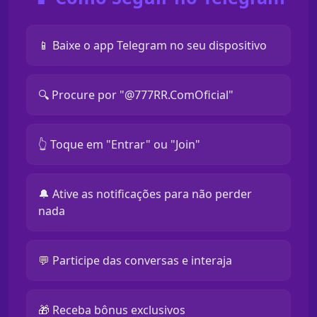
📱 Baixe o app Telegram no seu dispositivo
🔍 Procure por "@777RR.ComOficial"
👆 Toque em "Entrar" ou "Join"
🔔 Ative as notificações para não perder
nada
💬 Participe das conversas e interaja
🎁 Receba bônus exclusivos