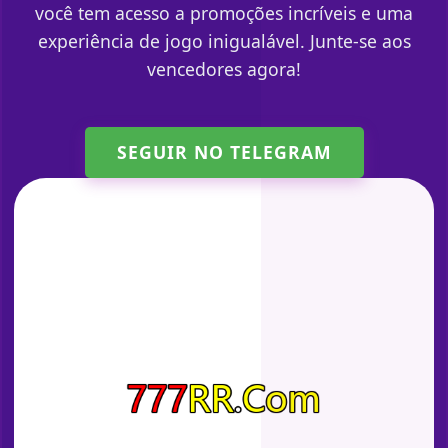
você tem acesso a promoções incríveis e uma
experiência de jogo inigualável. Junte-se aos
vencedores agora!
SEGUIR NO TELEGRAM