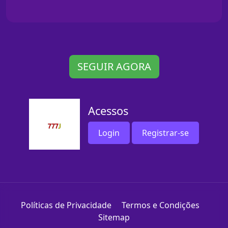
SEGUIR AGORA
Acessos
Login
Registrar-se
Políticas de Privacidade
Termos e Condições
Sitemap