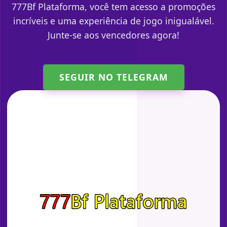
777Bf Plataforma, você tem acesso a promoções
incríveis e uma experiência de jogo inigualável.
Junte-se aos vencedores agora!
SEGUIR NO TELEGRAM