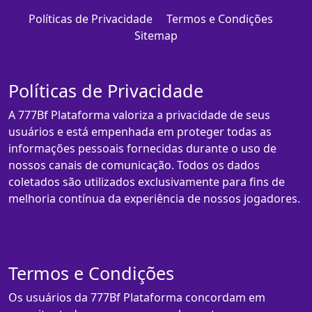
Políticas de Privacidade
Termos e Condições
Sitemap
Políticas de Privacidade
A 777Bf Plataforma valoriza a privacidade de seus
usuários e está empenhada em proteger todas as
informações pessoais fornecidas durante o uso de
nossos canais de comunicação. Todos os dados
coletados são utilizados exclusivamente para fins de
melhoria contínua da experiência de nossos jogadores.
Termos e Condições
Os usuários da 777Bf Plataforma concordam em