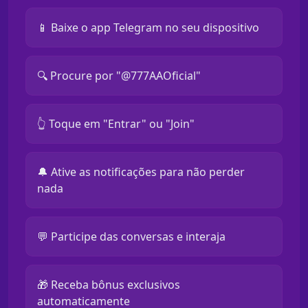
📱 Baixe o app Telegram no seu dispositivo
🔍 Procure por "@777AAOficial"
👆 Toque em "Entrar" ou "Join"
🔔 Ative as notificações para não perder
nada
💬 Participe das conversas e interaja
🎁 Receba bônus exclusivos
automaticamente