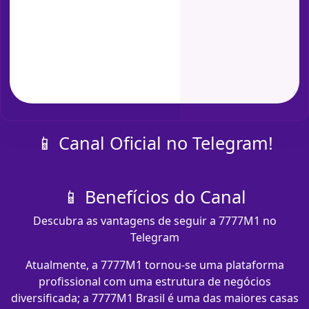
📱 Canal Oficial no Telegram!
📱 Benefícios do Canal
Descubra as vantagens de seguir a 7777M1 no
Telegram
Atualmente, a 7777M1 tornou-se uma plataforma
profissional com uma estrutura de negócios
diversificada; a 7777M1 Brasil é uma das maiores casas