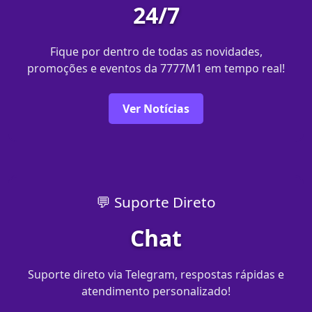
24/7
Fique por dentro de todas as novidades,
promoções e eventos da 7777M1 em tempo real!
Ver Notícias
💬 Suporte Direto
Chat
Suporte direto via Telegram, respostas rápidas e
atendimento personalizado!