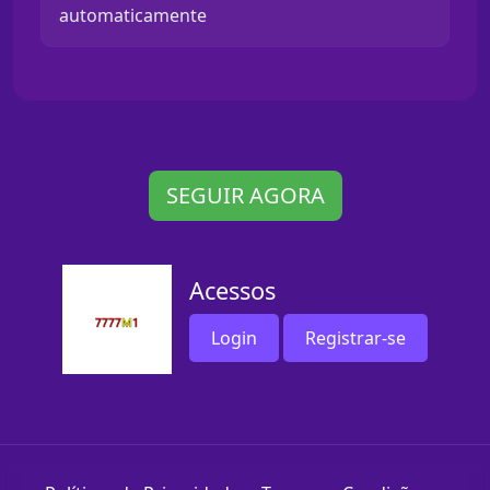
automaticamente
SEGUIR AGORA
Acessos
Login
Registrar-se