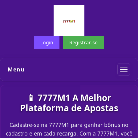
Login
Registrar-se
Menu
📱 7777M1 A Melhor
Plataforma de Apostas
Cadastre-se na 7777M1 para ganhar bônus no
cadastro e em cada recarga. Com a 7777M1, você