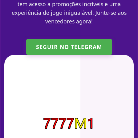
tem acesso a promoções incríveis e uma
experiência de jogo inigualável. Junte-se aos
vencedores agora!
SEGUIR NO TELEGRAM