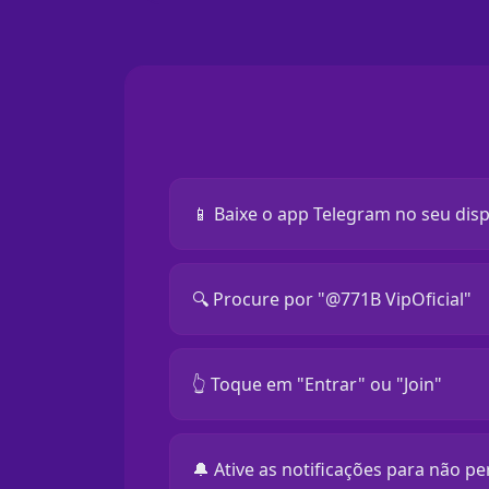
📱 Baixe o app Telegram no seu disp
🔍 Procure por "@771B VipOficial"
👆 Toque em "Entrar" ou "Join"
🔔 Ative as notificações para não p