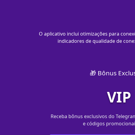
O aplicativo inclui otimizações para cone
indicadores de qualidade de cone
🎁 Bônus Exclu
VIP
Receba bônus exclusivos do Telegra
e códigos promocionai