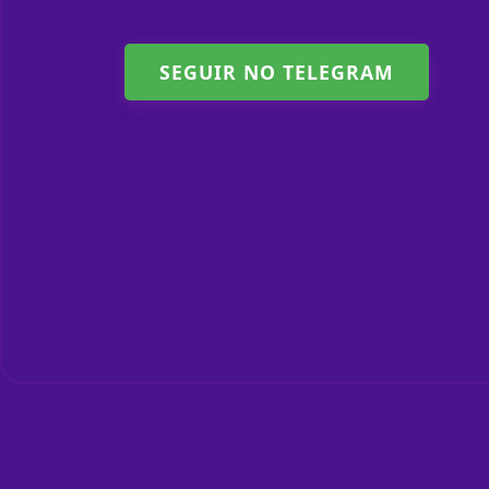
SEGUIR NO TELEGRAM