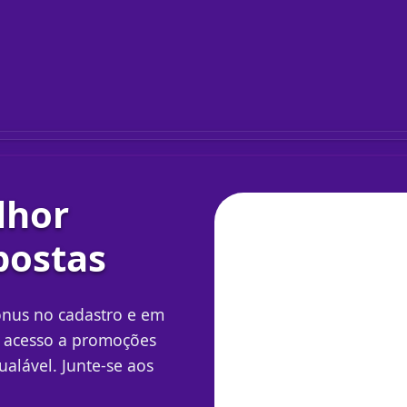
lhor
postas
ônus no cadastro e em
m acesso a promoções
ualável. Junte-se aos