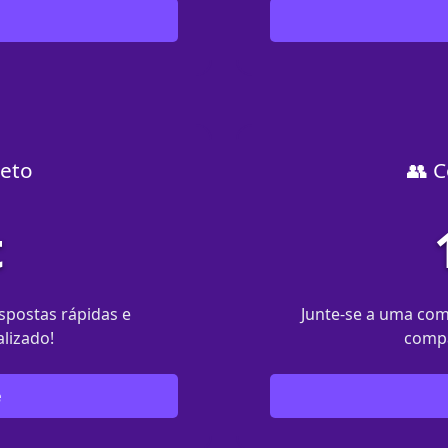
reto
👥 
t
espostas rápidas e
Junte-se a uma com
lizado!
compa
e