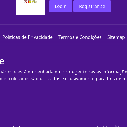
Login
Registrar-se
Políticas de Privacidade
Termos e Condições
Sitemap
de
usuários e está empenhada em proteger todas as informaçõe
os coletados são utilizados exclusivamente para fins de m