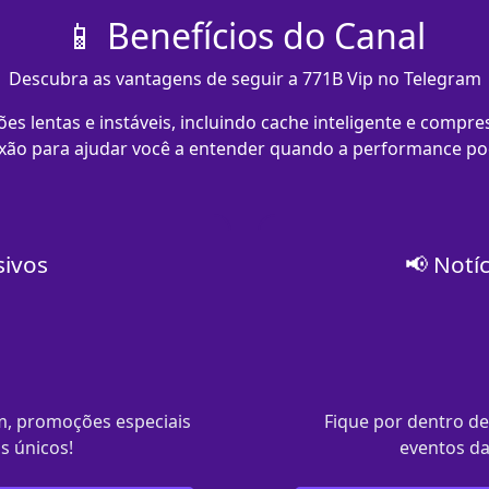
📱 Benefícios do Canal
Descubra as vantagens de seguir a 771B Vip no Telegram
xões lentas e instáveis, incluindo cache inteligente e com
xão para ajudar você a entender quando a performance pod
sivos
📢 Notí
m, promoções especiais
Fique por dentro d
s únicos!
eventos da