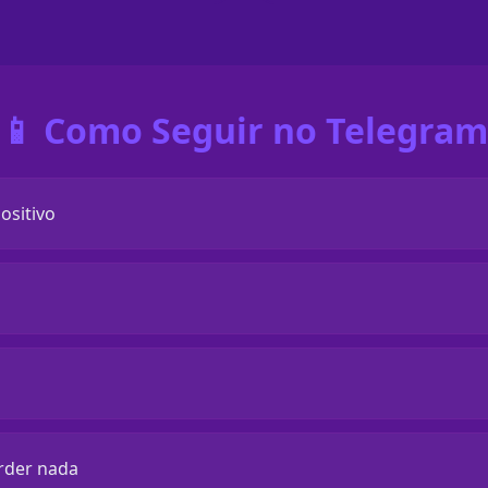
📱 Como Seguir no Telegram
ositivo
erder nada