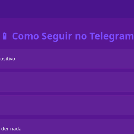
📱 Como Seguir no Telegram
ositivo
erder nada