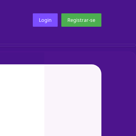
Login
Registrar-se