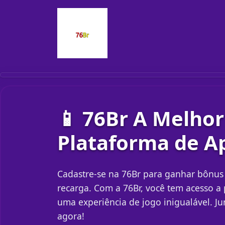
📱 76Br A Melhor
Plataforma de A
Cadastre-se na 76Br para ganhar bônus
recarga. Com a 76Br, você tem acesso a 
uma experiência de jogo inigualável. J
agora!