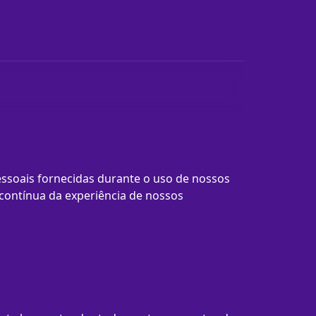
essoais fornecidas durante o uso de nossos
 contínua da experiência de nossos