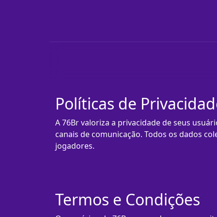
Políticas de Privacida
A 76Br valoriza a privacidade de seus usuá
canais de comunicação. Todos os dados cole
jogadores.
Termos e Condições