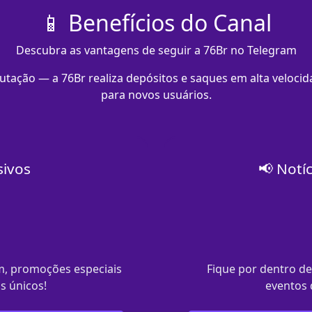
📱 Benefícios do Canal
Descubra as vantagens de seguir a 76Br no Telegram
putação — a 76Br realiza depósitos e saques em alta veloci
para novos usuários.
sivos
📢 Notí
m, promoções especiais
Fique por dentro d
s únicos!
eventos 