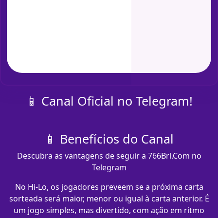
📱 Canal Oficial no Telegram!
📱 Benefícios do Canal
Descubra as vantagens de seguir a 766Brl.Com no
Telegram
No Hi-Lo, os jogadores preveem se a próxima carta
sorteada será maior, menor ou igual à carta anterior. É
um jogo simples, mas divertido, com ação em ritmo