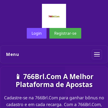
Login
Registrar-se
Menu
📱 766Brl.Com A Melhor
Plataforma de Apostas
Cadastre-se na 766Brl.Com para ganhar bônus no
cadastro e em cada recarga. Com a 766Brl.Com,