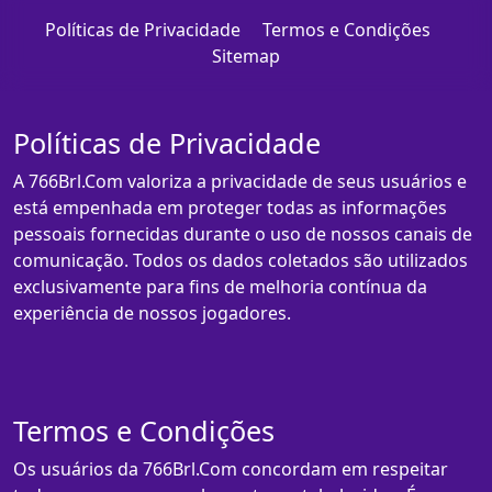
Políticas de Privacidade
Termos e Condições
Sitemap
Políticas de Privacidade
A 766Brl.Com valoriza a privacidade de seus usuários e
está empenhada em proteger todas as informações
pessoais fornecidas durante o uso de nossos canais de
comunicação. Todos os dados coletados são utilizados
exclusivamente para fins de melhoria contínua da
experiência de nossos jogadores.
Termos e Condições
Os usuários da 766Brl.Com concordam em respeitar