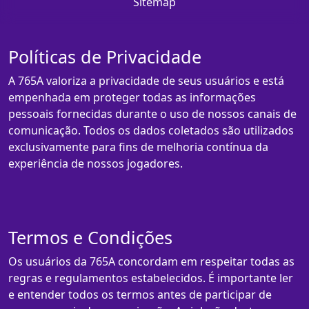
Sitemap
Políticas de Privacidade
A 765A valoriza a privacidade de seus usuários e está
empenhada em proteger todas as informações
pessoais fornecidas durante o uso de nossos canais de
comunicação. Todos os dados coletados são utilizados
exclusivamente para fins de melhoria contínua da
experiência de nossos jogadores.
Termos e Condições
Os usuários da 765A concordam em respeitar todas as
regras e regulamentos estabelecidos. É importante ler
e entender todos os termos antes de participar de