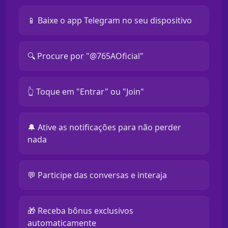
📱 Baixe o app Telegram no seu dispositivo
🔍 Procure por "@765AOficial"
👆 Toque em "Entrar" ou "Join"
🔔 Ative as notificações para não perder
nada
💬 Participe das conversas e interaja
🎁 Receba bônus exclusivos
automaticamente