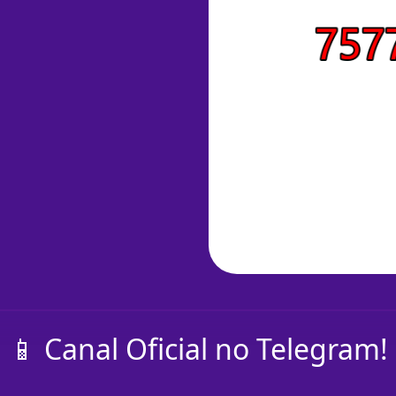
📱 Canal Oficial no Telegram!