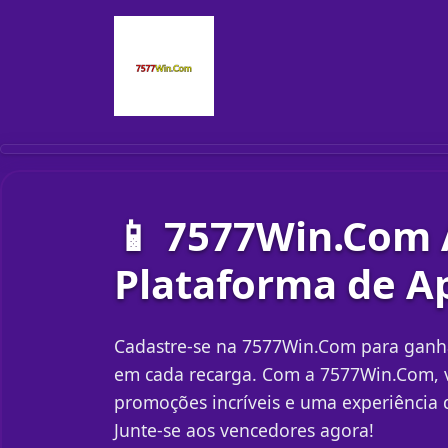
📱 7577Win.Com 
Plataforma de A
Cadastre-se na 7577Win.Com para ganh
em cada recarga. Com a 7577Win.Com, 
promoções incríveis e uma experiência d
Junte-se aos vencedores agora!