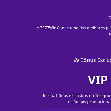
D
A 7577Win.Com é uma das melhores plat
q
🎁 Bônus Exclu
VIP
Receba bônus exclusivos do Telegra
e códigos promocionai