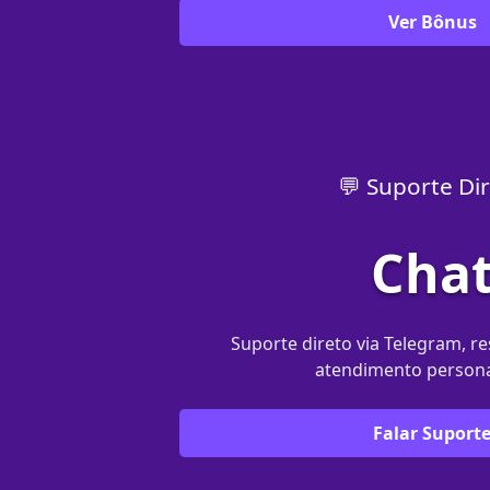
Ver Bônus
💬 Suporte Di
Cha
Suporte direto via Telegram, r
atendimento persona
Falar Suport