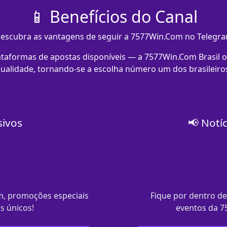
📱 Benefícios do Canal
escubra as vantagens de seguir a 7577Win.Com no Telegr
aformas de apostas disponíveis — a 7577Win.Com Brasil of
ualidade, tornando-se a escolha número um dos brasileiro
sivos
📢 Notí
m, promoções especiais
Fique por dentro d
s únicos!
eventos da 7