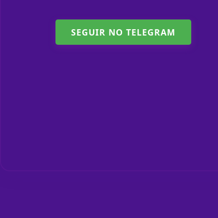
SEGUIR NO TELEGRAM