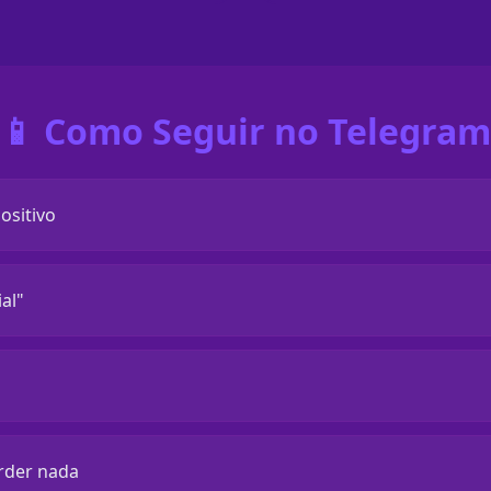
📱 Como Seguir no Telegram
ositivo
al"
erder nada