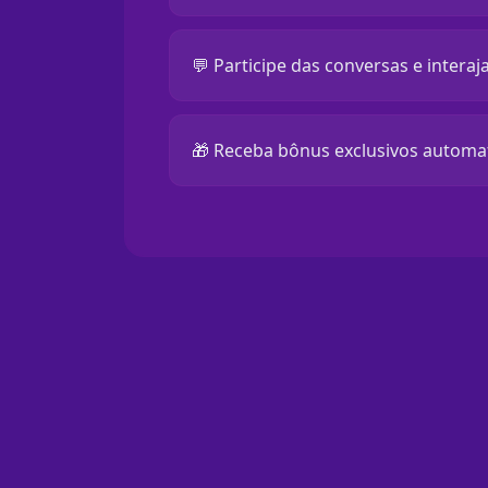
💬 Participe das conversas e interaj
🎁 Receba bônus exclusivos autom