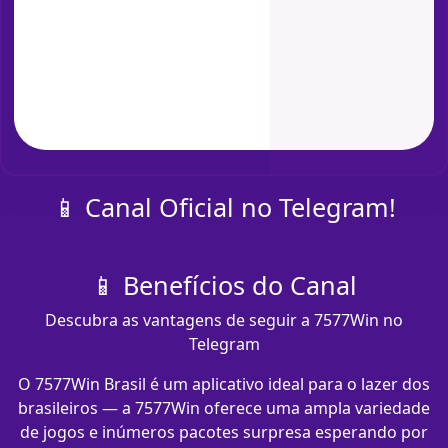
📱 Canal Oficial no Telegram!
📱 Benefícios do Canal
Descubra as vantagens de seguir a 7577Win no
Telegram
O 7577Win Brasil é um aplicativo ideal para o lazer dos
brasileiros — a 7577Win oferece uma ampla variedade
de jogos e inúmeros pacotes surpresa esperando por