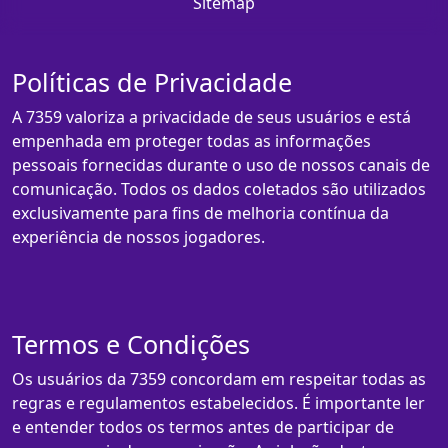
Sitemap
Políticas de Privacidade
A 7359 valoriza a privacidade de seus usuários e está
empenhada em proteger todas as informações
pessoais fornecidas durante o uso de nossos canais de
comunicação. Todos os dados coletados são utilizados
exclusivamente para fins de melhoria contínua da
experiência de nossos jogadores.
Termos e Condições
Os usuários da 7359 concordam em respeitar todas as
regras e regulamentos estabelecidos. É importante ler
e entender todos os termos antes de participar de