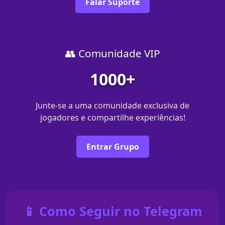
Falar Suporte
👥 Comunidade VIP
1000+
Junte-se a uma comunidade exclusiva de
jogadores e compartilhe experiências!
Entrar Grupo
📱 Como Seguir no Telegram