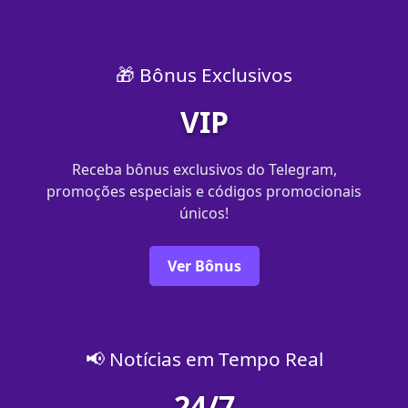
🎁 Bônus Exclusivos
VIP
Receba bônus exclusivos do Telegram,
promoções especiais e códigos promocionais
únicos!
Ver Bônus
📢 Notícias em Tempo Real
24/7