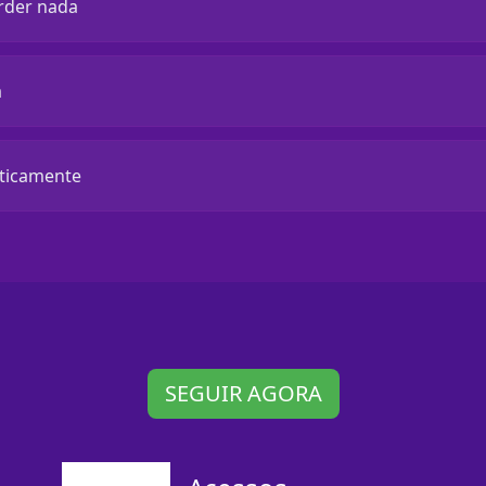
erder nada
a
aticamente
SEGUIR AGORA