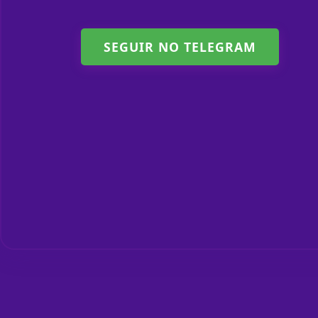
SEGUIR NO TELEGRAM