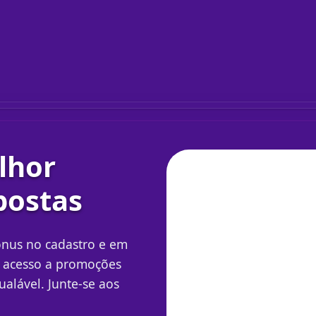
lhor
postas
ônus no cadastro e em
m acesso a promoções
ualável. Junte-se aos