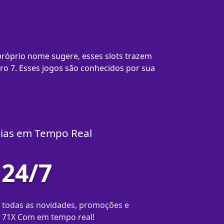
 próprio nome sugere, esses slots trazem
ero 7. Esses jogos são conhecidos por sua
cias em Tempo Real
24/7
e todas as novidades, promoções e
 71X Com em tempo real!