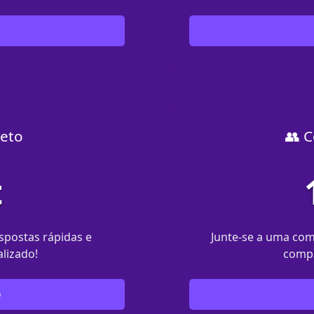
reto
👥 
t
espostas rápidas e
Junte-se a uma com
lizado!
compa
e