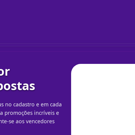
or
postas
us no cadastro e em cada
a promoções incríveis e
unte-se aos vencedores