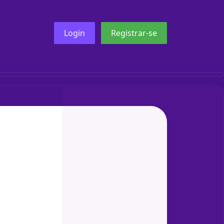
Login
Registrar-se