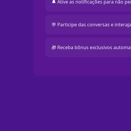
🔔 Ative as notificações para não p
💬 Participe das conversas e interaj
🎁 Receba bônus exclusivos autom