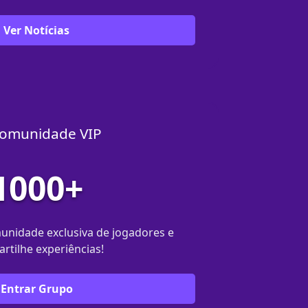
Ver Notícias
Comunidade VIP
1000+
unidade exclusiva de jogadores e
rtilhe experiências!
Entrar Grupo