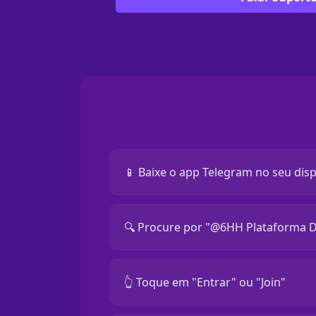
📱 Baixe o app Telegram no seu disp
🔍 Procure por "@6HH Plataforma De
👆 Toque em "Entrar" ou "Join"