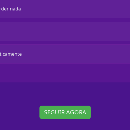
erder nada
a
aticamente
SEGUIR AGORA