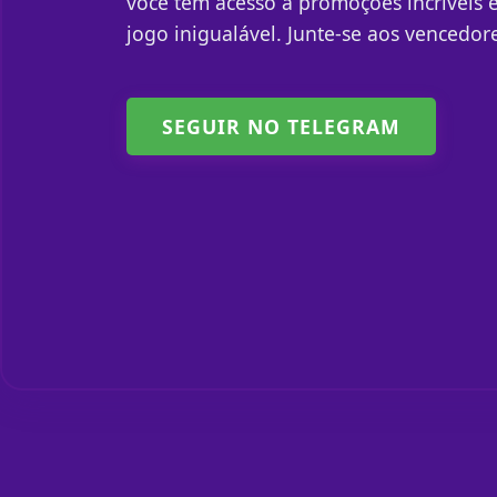
você tem acesso a promoções incríveis 
jogo inigualável. Junte-se aos vencedor
SEGUIR NO TELEGRAM