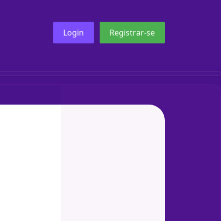
Login
Registrar-se