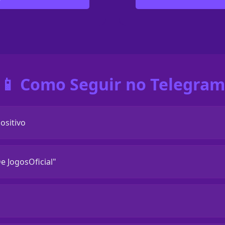
📱 Como Seguir no Telegram
ositivo
 JogosOficial"