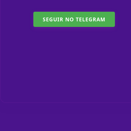
SEGUIR NO TELEGRAM