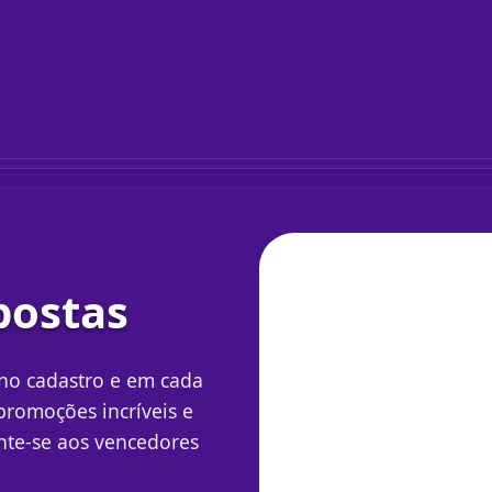
postas
no cadastro e em cada
promoções incríveis e
unte-se aos vencedores