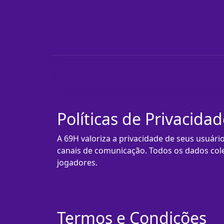
Políticas de Privacida
A 69H valoriza a privacidade de seus usuár
canais de comunicação. Todos os dados cole
jogadores.
Termos e Condições