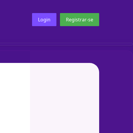
Login
Registrar-se