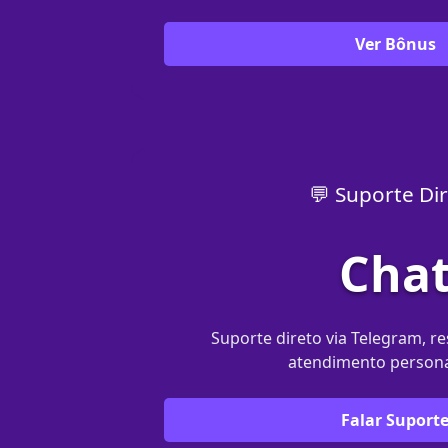
Ver Bônus
💬 Suporte Di
Cha
Suporte direto via Telegram, r
atendimento persona
Falar Suport