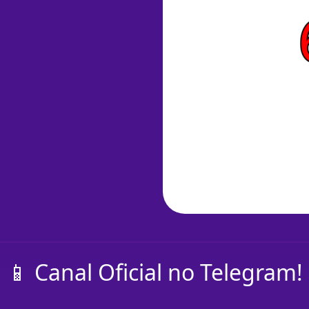
📱 Canal Oficial no Telegram!