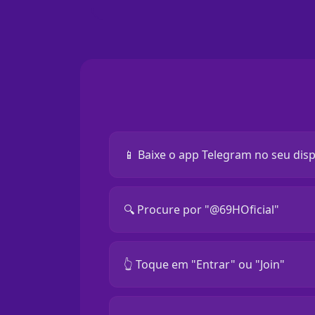
📱 Baixe o app Telegram no seu disp
🔍 Procure por "@69HOficial"
👆 Toque em "Entrar" ou "Join"