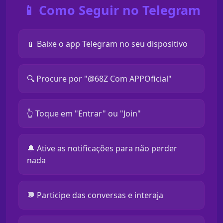
📱 Como Seguir no Telegram
📱 Baixe o app Telegram no seu dispositivo
🔍 Procure por "@68Z Com APPOficial"
👆 Toque em "Entrar" ou "Join"
🔔 Ative as notificações para não perder
nada
💬 Participe das conversas e interaja