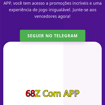
APP, você tem acesso a promoções incríveis e uma
experiência de jogo inigualável. Junte-se aos
vencedores agora!
SEGUIR NO TELEGRAM