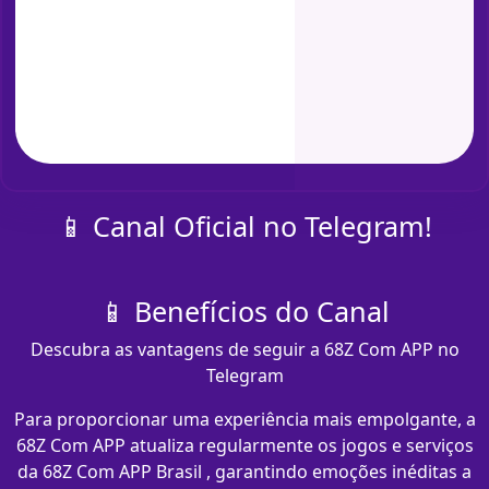
📱 Canal Oficial no Telegram!
📱 Benefícios do Canal
Descubra as vantagens de seguir a 68Z Com APP no
Telegram
Para proporcionar uma experiência mais empolgante, a
68Z Com APP atualiza regularmente os jogos e serviços
da 68Z Com APP Brasil , garantindo emoções inéditas a