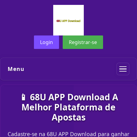
Login
Registrar-se
Menu
📱 68U APP Download A
Melhor Plataforma de
Apostas
Cadastre-se na 68U APP Download para ganhar