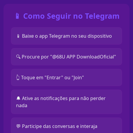
📱 Como Seguir no Telegram
📱 Baixe o app Telegram no seu dispositivo
🔍 Procure por "@68U APP DownloadOficial"
👆 Toque em "Entrar" ou "Join"
🔔 Ative as notificações para não perder
nada
💬 Participe das conversas e interaja