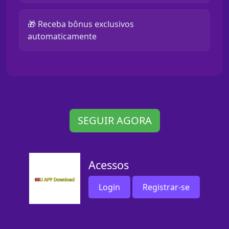
🎁 Receba bônus exclusivos
automaticamente
SEGUIR AGORA
Acessos
Login
Registrar-se