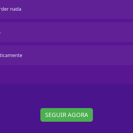
erder nada
a
aticamente
SEGUIR AGORA