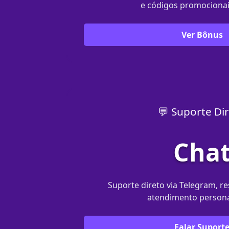
e códigos promocionai
Ver Bônus
💬 Suporte Di
Cha
Suporte direto via Telegram, r
atendimento persona
Falar Suport