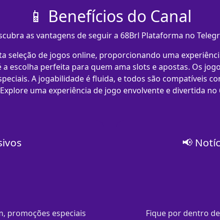
📱 Benefícios do Canal
cubra as vantagens de seguir a 68Brl Plataforma no Teleg
ta seleção de jogos online, proporcionando uma experiênc
é a escolha perfeita para quem ama slots e apostas. Os jo
eciais. A jogabilidade é fluida, e todos são compatíveis c
 Explore uma experiência de jogo envolvente e divertida no 
sivos
📢 Notí
m, promoções especiais
Fique por dentro d