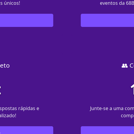
s únicos!
eventos da 68B
reto
👥 
t
espostas rápidas e
Junte-se a uma com
lizado!
compa
e