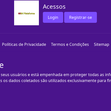
Acessos
Login
Registrar-se
Políticas de Privacidade
Termos e Condições
Sitemap
de
de seus usuários e está empenhada em proteger todas as in
 os dados coletados são utilizados exclusivamente para fi