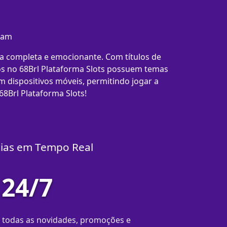
ram
ia completa e emocionante. Com títulos de
gos no 68Brl Plataforma Slots possuem temas
om dispositivos móveis, permitindo jogar a
68Brl Plataforma Slots!
cias em Tempo Real
24/7
e todas as novidades, promoções e