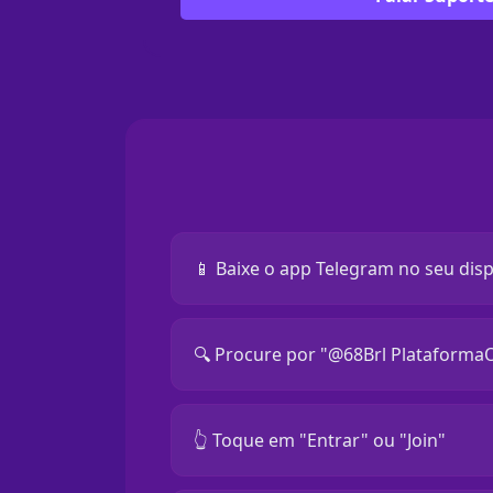
📱 Baixe o app Telegram no seu disp
🔍 Procure por "@68Brl PlataformaO
👆 Toque em "Entrar" ou "Join"