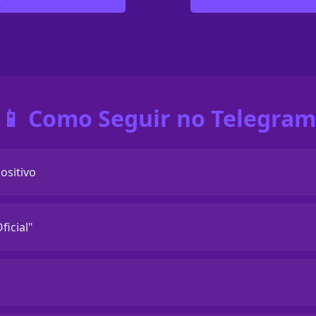
📱 Como Seguir no Telegram
ositivo
ficial"