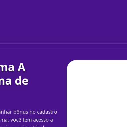
rma A
ma de
anhar bônus no cadastro
rma, você tem acesso a