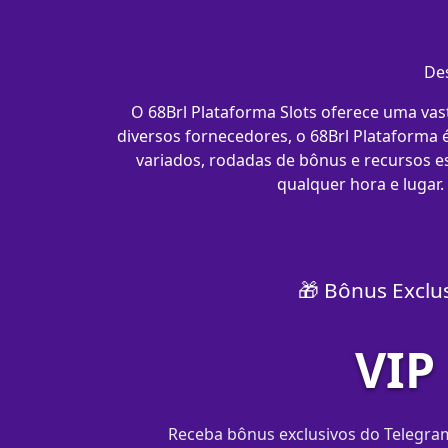
Des
O 68Brl Plataforma Slots oferece uma vas
diversos fornecedores, o 68Brl Plataforma 
variados, rodadas de bônus e recursos esp
qualquer hora e lugar.
🎁 Bônus Exclu
VIP
Receba bônus exclusivos do Telegra