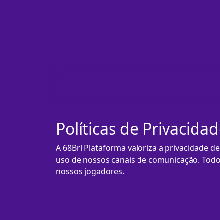
Políticas de Privacida
A 68Brl Plataforma valoriza a privacidade 
uso de nossos canais de comunicação. Todos
nossos jogadores.