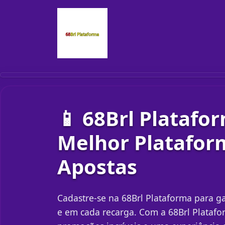
📱 68Brl Platafo
Melhor Platafor
Apostas
Cadastre-se na 68Brl Plataforma para g
e em cada recarga. Com a 68Brl Platafo