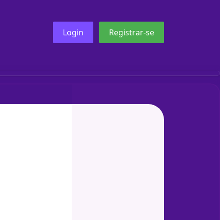
Login
Registrar-se