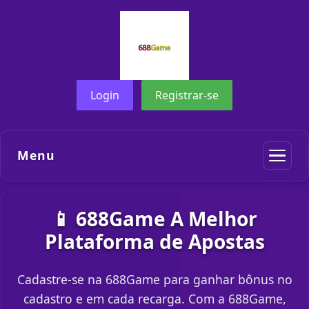
Login
Registrar-se
Menu
📱 688Game A Melhor
Plataforma de Apostas
Cadastre-se na 688Game para ganhar bônus no
cadastro e em cada recarga. Com a 688Game,