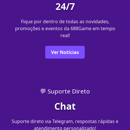
24/7
Fique por dentro de todas as novidades,
promoções e eventos da 688Game em tempo
real!
Ver Notícias
💬 Suporte Direto
Chat
Suporte direto via Telegram, respostas rápidas e
atendimento personalizado!