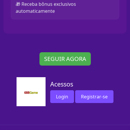
🎁 Receba bônus exclusivos
automaticamente
SEGUIR AGORA
Acessos
Login
Registrar-se