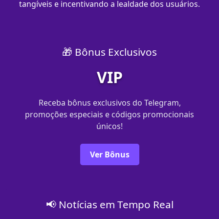
tangíveis e incentivando a lealdade dos usuários.
🎁 Bônus Exclusivos
VIP
Receba bônus exclusivos do Telegram,
promoções especiais e códigos promocionais
únicos!
Ver Bônus
📢 Notícias em Tempo Real