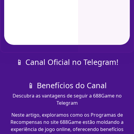
📱 Canal Oficial no Telegram!
📱 Benefícios do Canal
Descubra as vantagens de seguir a 688Game no
Telegram
Neste artigo, exploramos como os Programas de
Recompensas no site 688Game estão moldando a
experiência de jogo online, oferecendo benefícios