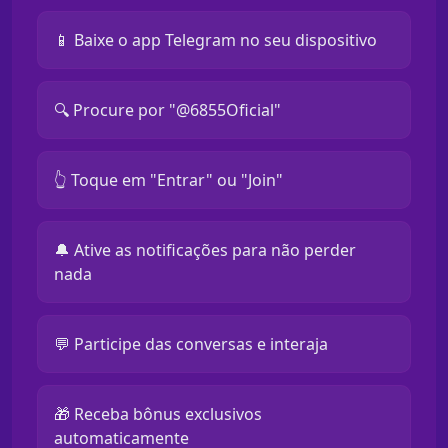
📱 Baixe o app Telegram no seu dispositivo
🔍 Procure por "@6855Oficial"
👆 Toque em "Entrar" ou "Join"
🔔 Ative as notificações para não perder
nada
💬 Participe das conversas e interaja
🎁 Receba bônus exclusivos
automaticamente