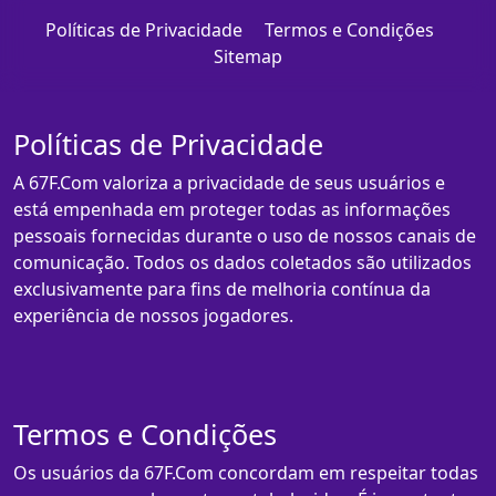
Políticas de Privacidade
Termos e Condições
Sitemap
Políticas de Privacidade
A 67F.Com valoriza a privacidade de seus usuários e
está empenhada em proteger todas as informações
pessoais fornecidas durante o uso de nossos canais de
comunicação. Todos os dados coletados são utilizados
exclusivamente para fins de melhoria contínua da
experiência de nossos jogadores.
Termos e Condições
Os usuários da 67F.Com concordam em respeitar todas