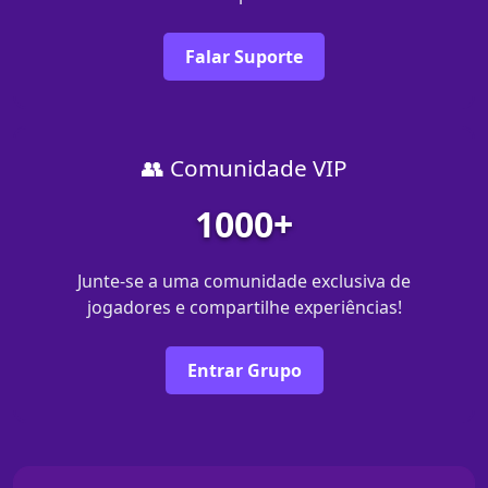
Falar Suporte
👥 Comunidade VIP
1000+
Junte-se a uma comunidade exclusiva de
jogadores e compartilhe experiências!
Entrar Grupo