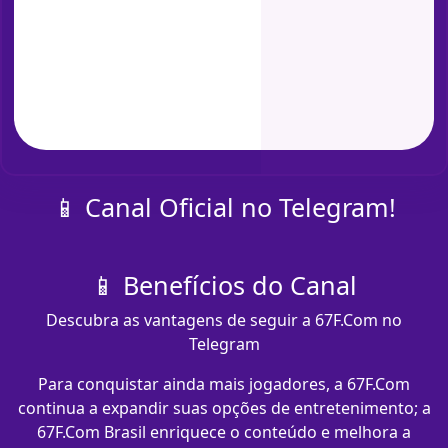
📱 Canal Oficial no Telegram!
📱 Benefícios do Canal
Descubra as vantagens de seguir a 67F.Com no
Telegram
Para conquistar ainda mais jogadores, a 67F.Com
continua a expandir suas opções de entretenimento; a
67F.Com Brasil enriquece o conteúdo e melhora a