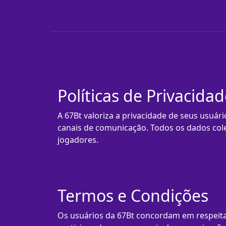
Políticas de Privacida
A 67Bt valoriza a privacidade de seus usuá
canais de comunicação. Todos os dados cole
jogadores.
Termos e Condições
Os usuários da 67Bt concordam em respeitar