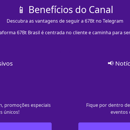
📱 Benefícios do Canal
Descubra as vantagens de seguir a 67Bt no Telegram
taforma 67Bt Brasil é centrada no cliente e caminha para se
sivos
📢 Notí
m, promoções especiais
Fique por dentro d
s únicos!
eventos 