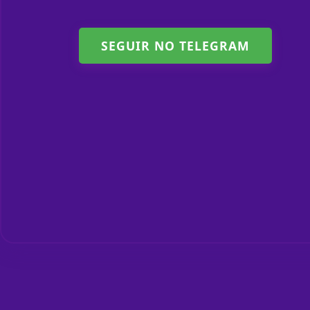
SEGUIR NO TELEGRAM