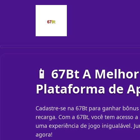
📱 67Bt A Melhor
Plataforma de A
Cadastre-se na 67Bt para ganhar bônus
recarga. Com a 67Bt, você tem acesso a
uma experiência de jogo inigualável. J
agora!