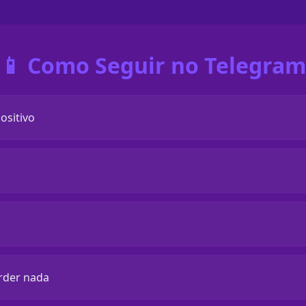
📱 Como Seguir no Telegram
ositivo
erder nada