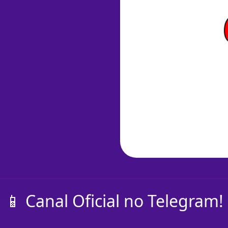
📱 Canal Oficial no Telegram!