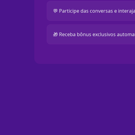
💬 Participe das conversas e interaj
🎁 Receba bônus exclusivos autom