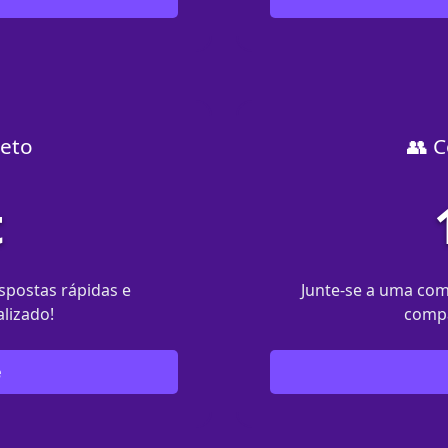
reto
👥 
t
espostas rápidas e
Junte-se a uma com
lizado!
compa
e