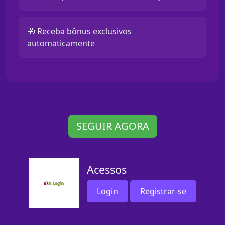
🎁 Receba bônus exclusivos
automaticamente
SEGUIR AGORA
Acessos
Login
Registrar-se