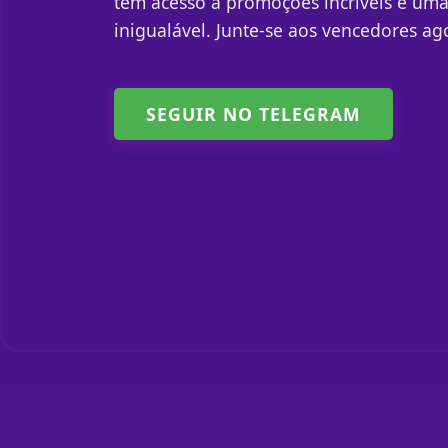
tem acesso a promoções incríveis e uma
inigualável. Junte-se aos vencedores ag
SEGUIR NO TELEGRAM