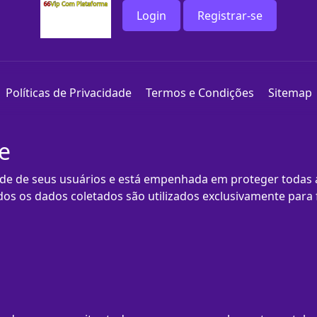
Login
Registrar-se
Políticas de Privacidade
Termos e Condições
Sitemap
de
dade de seus usuários e está empenhada em proteger todas 
os os dados coletados são utilizados exclusivamente para 