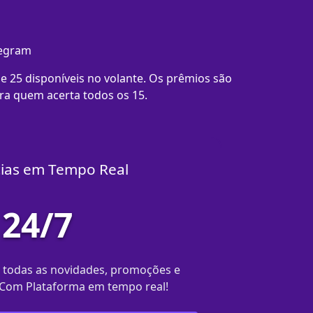
legram
e 25 disponíveis no volante. Os prêmios são
ra quem acerta todos os 15.
cias em Tempo Real
24/7
e todas as novidades, promoções e
 Com Plataforma em tempo real!