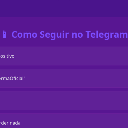
📱 Como Seguir no Telegram
ositivo
ormaOficial"
erder nada