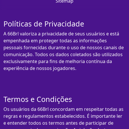
Sitemap
Políticas de Privacidade
A 66Brl valoriza a privacidade de seus usuários e está
empenhada em proteger todas as informações
pessoais fornecidas durante o uso de nossos canais de
comunicação. Todos os dados coletados são utilizados
exclusivamente para fins de melhoria contínua da
experiência de nossos jogadores.
Termos e Condições
Os usuários da 66Brl concordam em respeitar todas as
regras e regulamentos estabelecidos. É importante ler
e entender todos os termos antes de participar de