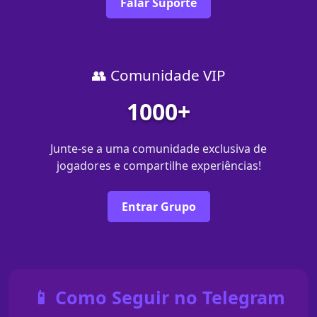
Falar Suporte
👥 Comunidade VIP
1000+
Junte-se a uma comunidade exclusiva de
jogadores e compartilhe experiências!
Entrar Grupo
📱 Como Seguir no Telegram