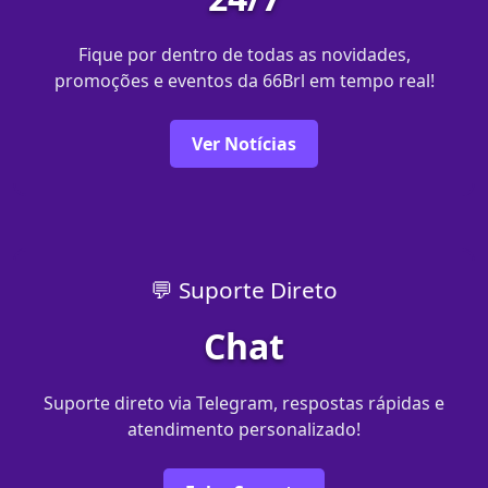
Fique por dentro de todas as novidades,
promoções e eventos da 66Brl em tempo real!
Ver Notícias
💬 Suporte Direto
Chat
Suporte direto via Telegram, respostas rápidas e
atendimento personalizado!