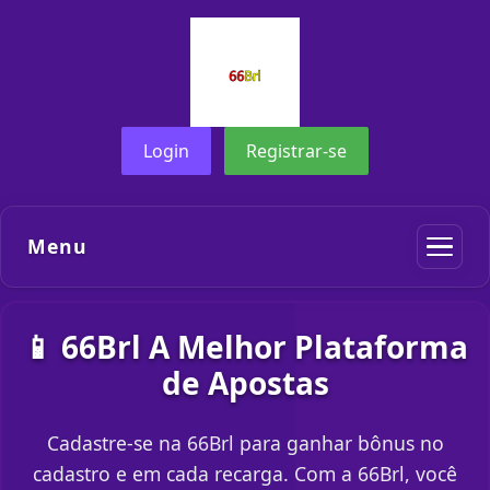
Login
Registrar-se
Menu
📱 66Brl A Melhor Plataforma
de Apostas
Cadastre-se na 66Brl para ganhar bônus no
cadastro e em cada recarga. Com a 66Brl, você