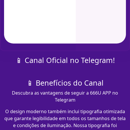
📱 Canal Oficial no Telegram!
📱 Benefícios do Canal
Descubra as vantagens de seguir a 666U APP no
Telegram
O design moderno também inclui tipografia otimizada
que garante legibilidade em todos os tamanhos de tela
e condições de iluminação. Nossa tipografia foi