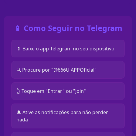
📱 Como Seguir no Telegram
📱 Baixe o app Telegram no seu dispositivo
🔍 Procure por "@666U APPOficial"
👆 Toque em "Entrar" ou "Join"
🔔 Ative as notificações para não perder
nada