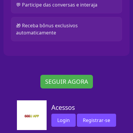
💬 Participe das conversas e interaja
🎁 Receba bônus exclusivos
automaticamente
SEGUIR AGORA
Acessos
Login
Registrar-se