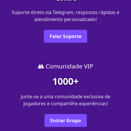
Suporte direto via Telegram, respostas rápidas e
atendimento personalizado!
Falar Suporte
👥 Comunidade VIP
1000+
Junte-se a uma comunidade exclusiva de
jogadores e compartilhe experiências!
Entrar Grupo