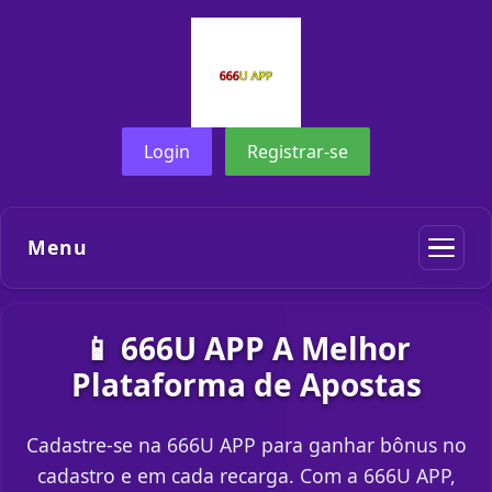
Login
Registrar-se
Menu
📱 666U APP A Melhor
Plataforma de Apostas
Cadastre-se na 666U APP para ganhar bônus no
cadastro e em cada recarga. Com a 666U APP,