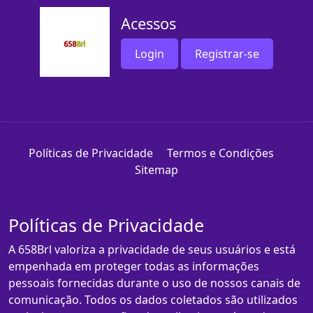
Acessos
Login
Registrar-se
Políticas de Privacidade
Termos e Condições
Sitemap
Políticas de Privacidade
A 658Brl valoriza a privacidade de seus usuários e está
empenhada em proteger todas as informações
pessoais fornecidas durante o uso de nossos canais de
comunicação. Todos os dados coletados são utilizados