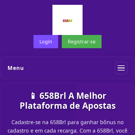
Login
Registrar-se
Menu
📱 658Brl A Melhor
Plataforma de Apostas
Cadastre-se na 658Brl para ganhar bônus no
cadastro e em cada recarga. Com a 658Brl, você