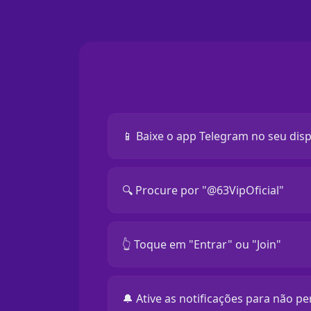
📱 Baixe o app Telegram no seu disp
🔍 Procure por "@63VipOficial"
👆 Toque em "Entrar" ou "Join"
🔔 Ative as notificações para não p