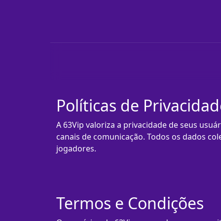
Políticas de Privacida
A 63Vip valoriza a privacidade de seus usu
canais de comunicação. Todos os dados cole
jogadores.
Termos e Condições