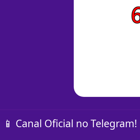
📱 Canal Oficial no Telegram!