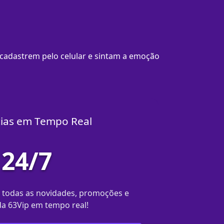
e cadastrem pelo celular e sintam a emoção
cias em Tempo Real
24/7
e todas as novidades, promoções e
da 63Vip em tempo real!