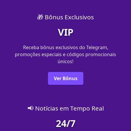
🎁 Bônus Exclusivos
VIP
Receba bônus exclusivos do Telegram,
promoções especiais e códigos promocionais
únicos!
Ver Bônus
📢 Notícias em Tempo Real
24/7