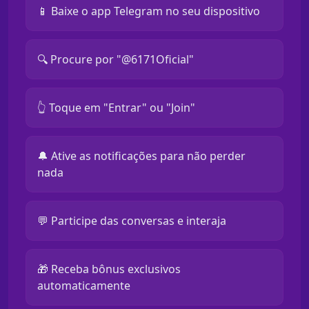
📱 Baixe o app Telegram no seu dispositivo
🔍 Procure por "@6171Oficial"
👆 Toque em "Entrar" ou "Join"
🔔 Ative as notificações para não perder
nada
💬 Participe das conversas e interaja
🎁 Receba bônus exclusivos
automaticamente