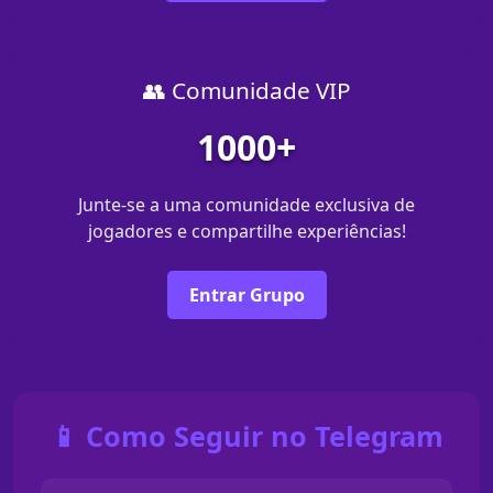
👥 Comunidade VIP
1000+
Junte-se a uma comunidade exclusiva de
jogadores e compartilhe experiências!
Entrar Grupo
📱 Como Seguir no Telegram