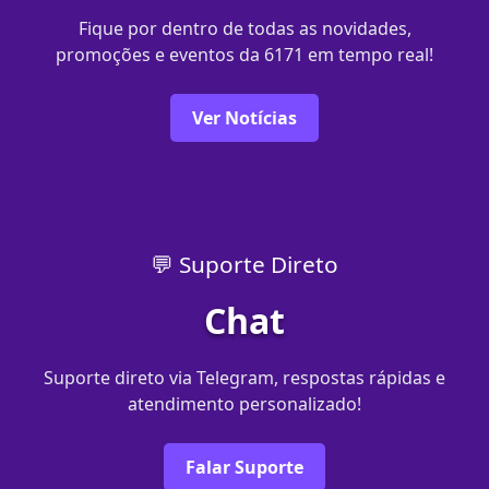
Fique por dentro de todas as novidades,
promoções e eventos da 6171 em tempo real!
Ver Notícias
💬 Suporte Direto
Chat
Suporte direto via Telegram, respostas rápidas e
atendimento personalizado!
Falar Suporte