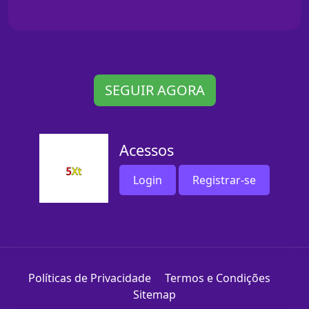
SEGUIR AGORA
Acessos
Login
Registrar-se
Políticas de Privacidade
Termos e Condições
Sitemap