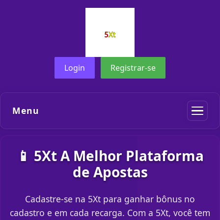
Login
Registrar-se
Menu
📱 5Xt A Melhor Plataforma
de Apostas
Cadastre-se na 5Xt para ganhar bônus no
cadastro e em cada recarga. Com a 5Xt, você tem