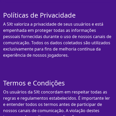
Políticas de Privacidade
A 5Xt valoriza a privacidade de seus usuários e está
empenhada em proteger todas as informações
pessoais fornecidas durante o uso de nossos canais de
comunicação. Todos os dados coletados são utilizados
exclusivamente para fins de melhoria contínua da
experiência de nossos jogadores.
Termos e Condições
Os usuários da 5Xt concordam em respeitar todas as
regras e regulamentos estabelecidos. É importante ler
e entender todos os termos antes de participar de
nossos canais de comunicação. A violação destes